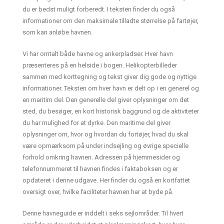
du er bedst muligt forberedt. I teksten finder du også
informationer om den maksimale tilladte størrelse på fartøjer,
som kan anløbe havnen.
Vi har omtalt både havne og ankerpladser. Hver havn
præsenteres på en helside i bogen. Helikopterbilleder
sammen med korttegning og tekst giver dig gode og nyttige
informationer. Teksten om hver havn er delt op i en generel og
en maritim del. Den generelle del giver oplysninger om det
sted, du besøger, en kort historisk baggrund og de aktiviteter
du har mulighed for at dyrke. Den maritime del giver
oplysninger om, hvor og hvordan du fortøjer, hvad du skal
være opmærksom på under indsejling og øvrige specielle
forhold omkring havnen. Adressen på hjemmesider og
telefonnummeret til havnen findes i faktaboksen og er
opdateret i denne udgave. Her finder du også en kortfattet
oversigt over, hvilke faciliteter havnen har at byde på.
Denne havneguide er inddelt i seks sejlområder. Til hvert