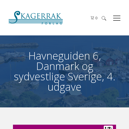
0
Søg
efter:
Havneguiden 6,
Danmark og
sydvestlige Sverige, 4.
udgave