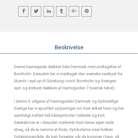
Beskrivelse
Denne havneguide dækker hele Danmark med undtagelse af
Bornholm. Desuden har vi medtaget den svenske vestkyst fra
Skanör i syd op til Göteborg i nord. Bornholm og Sveriges
syd- og østkyst dækkes af Hamnguiden 7 (svensk tekst).
I denne 4. udgave af Havneguiden Danmark og Sydvestlige
Sverige har vi ajourført oplysninger om hver enkelt havn og har
samtidigt indført blå bådsymboler i billeder og kort.
Gæstebroer er i desuden markeret med deres egen røde
streg, så de er nemme at finde. Symbolerne viser hvilken
fortøjningsmåde, du kan forvente, når du kommer i havn, så