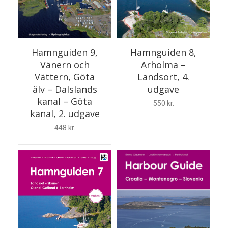
Hamnguiden 9,
Hamnguiden 8,
Vänern och
Arholma –
Vättern, Göta
Landsort, 4.
älv – Dalslands
udgave
kanal – Göta
550
kr.
kanal, 2. udgave
448
kr.
LÆS MERE