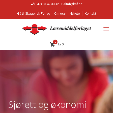
(+47) 33 42 33 42
lmf@lmf.no
Gå til Skagerrak Forlag
Om oss
Nyheter
Kontakt
0
kr
0
Sjørett og økonomi