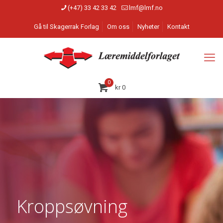
(+47) 33 42 33 42
lmf@lmf.no
Gå til Skagerrak Forlag
Om oss
Nyheter
Kontakt
0
kr
0
Kroppsøvning