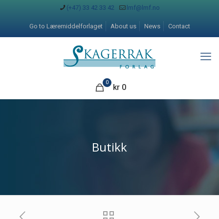
(+47) 33 42 33 42
lmf@lmf.no
Go to Læremiddelforlaget
About us
News
Contact
0
kr
0
Butikk