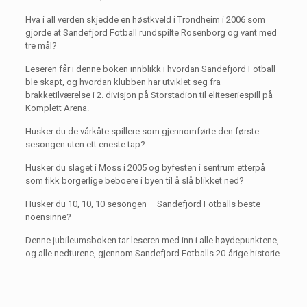
Hva i all verden skjedde en høstkveld i Trondheim i 2006 som
gjorde at Sandefjord Fotball rundspilte Rosenborg og vant med
tre mål?
Leseren får i denne boken innblikk i hvordan Sandefjord Fotball
ble skapt, og hvordan klubben har utviklet seg fra
brakketilværelse i 2. divisjon på Storstadion til eliteseriespill på
Komplett Arena.
Husker du de vårkåte spillere som gjennomførte den første
sesongen uten ett eneste tap?
Husker du slaget i Moss i 2005 og byfesten i sentrum etterpå
som fikk borgerlige beboere i byen til å slå blikket ned?
Husker du 10, 10, 10 sesongen – Sandefjord Fotballs beste
noensinne?
Denne jubileumsboken tar leseren med inn i alle høydepunktene,
og alle nedturene, gjennom Sandefjord Fotballs 20-årige historie.