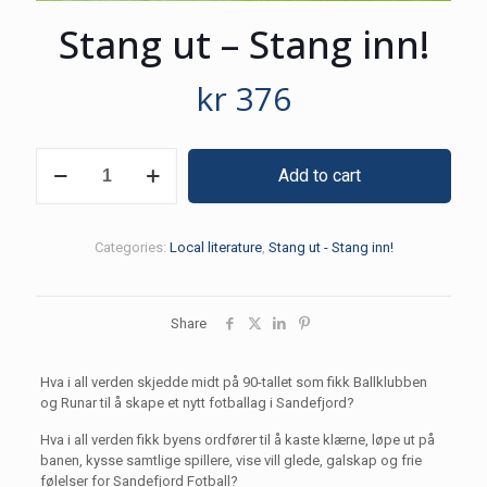
Stang ut – Stang inn!
kr
376
Stang
Add to cart
ut
-
Stang
inn!
Categories:
Local literature
,
Stang ut - Stang inn!
quantity
Share
Hva i all verden skjedde midt på 90-tallet som fikk Ballklubben
og Runar til å skape et nytt fotballag i Sandefjord?
Hva i all verden fikk byens ordfører til å kaste klærne, løpe ut på
banen, kysse samtlige spillere, vise vill glede, galskap og frie
følelser for Sandefjord Fotball?