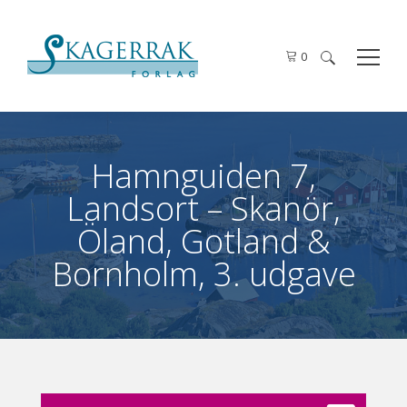
0
Søg
efter:
Hamnguiden 7,
Landsort – Skanör,
Öland, Gotland &
Bornholm, 3. udgave