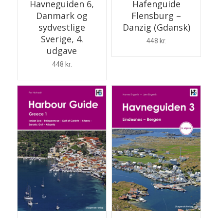
Havneguiden 6,
Hafenguide
Danmark og
Flensburg –
sydvestlige
Danzig (Gdansk)
Sverige, 4.
448
kr.
udgave
448
kr.
TILFØJ TIL KURV