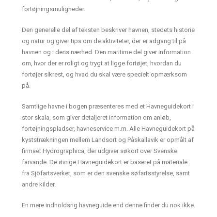
fortøjningsmuligheder.
Den generelle del af teksten beskriver havnen, stedets historie
og natur og giver tips om de aktiviteter, der er adgang til på
havnen og i dens nærhed. Den maritime del giver information
om, hvor der er roligt og trygt at ligge fortøjet, hvordan du
fortøjer sikrest, og hvad du skal være specielt opmærksom
på.
Samtlige havne i bogen præsenteres med et Havneguidekort i
stor skala, som giver detaljeret information om anløb,
fortøjningspladser, havneservice m.m. Alle Havneguidekort på
kyststrækningen mellem Landsort og Påskallavik er opmålt af
firmaet Hydrographica, der udgiver søkort over Svenske
farvande. De øvrige Havneguidekort er baseret på materiale
fra Sjöfartsverket, som er den svenske søfartsstyrelse, samt
andre kilder.
En mere indholdsrig havneguide end denne finder du nok ikke.